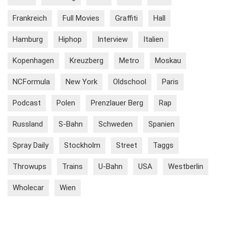
Frankreich
Full Movies
Graffiti
Hall
Hamburg
Hiphop
Interview
Italien
Kopenhagen
Kreuzberg
Metro
Moskau
NCFormula
New York
Oldschool
Paris
Podcast
Polen
Prenzlauer Berg
Rap
Russland
S-Bahn
Schweden
Spanien
Spray Daily
Stockholm
Street
Taggs
Throwups
Trains
U-Bahn
USA
Westberlin
Wholecar
Wien