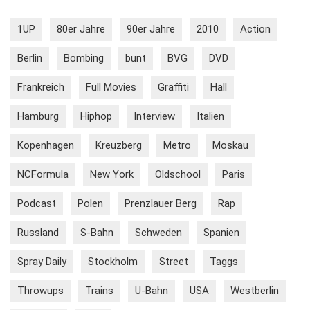
1UP
80er Jahre
90er Jahre
2010
Action
Berlin
Bombing
bunt
BVG
DVD
Frankreich
Full Movies
Graffiti
Hall
Hamburg
Hiphop
Interview
Italien
Kopenhagen
Kreuzberg
Metro
Moskau
NCFormula
New York
Oldschool
Paris
Podcast
Polen
Prenzlauer Berg
Rap
Russland
S-Bahn
Schweden
Spanien
Spray Daily
Stockholm
Street
Taggs
Throwups
Trains
U-Bahn
USA
Westberlin