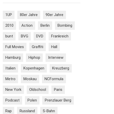
1UP
80er Jahre
90er Jahre
2010
Action
Berlin
Bombing
bunt
BVG
DVD
Frankreich
Full Movies
Graffiti
Hall
Hamburg
Hiphop
Interview
Italien
Kopenhagen
Kreuzberg
Metro
Moskau
NCFormula
New York
Oldschool
Paris
Podcast
Polen
Prenzlauer Berg
Rap
Russland
S-Bahn