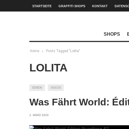
STARTSEITE
GRAFFITI SHOPS
KONTAKT
DATENS
SHOPS
Home
Posts Tagged "Lolita"
LOLITA
SERIEN
VIDEOS
Was Fährt World: Édit
2. MÄRZ 2020