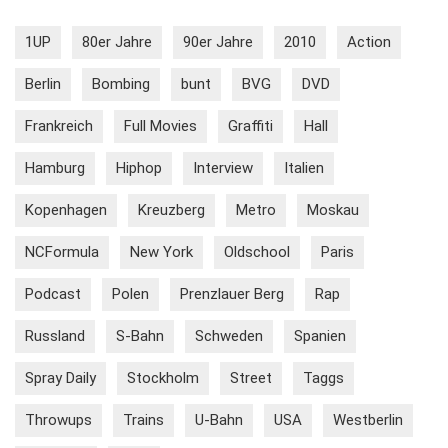
1UP
80er Jahre
90er Jahre
2010
Action
Berlin
Bombing
bunt
BVG
DVD
Frankreich
Full Movies
Graffiti
Hall
Hamburg
Hiphop
Interview
Italien
Kopenhagen
Kreuzberg
Metro
Moskau
NCFormula
New York
Oldschool
Paris
Podcast
Polen
Prenzlauer Berg
Rap
Russland
S-Bahn
Schweden
Spanien
Spray Daily
Stockholm
Street
Taggs
Throwups
Trains
U-Bahn
USA
Westberlin