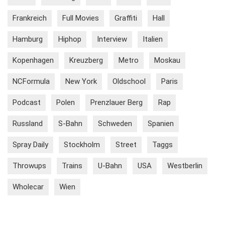
Frankreich
Full Movies
Graffiti
Hall
Hamburg
Hiphop
Interview
Italien
Kopenhagen
Kreuzberg
Metro
Moskau
NCFormula
New York
Oldschool
Paris
Podcast
Polen
Prenzlauer Berg
Rap
Russland
S-Bahn
Schweden
Spanien
Spray Daily
Stockholm
Street
Taggs
Throwups
Trains
U-Bahn
USA
Westberlin
Wholecar
Wien