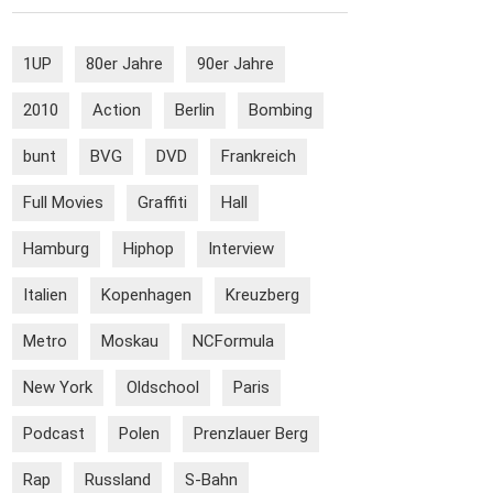
1UP
80er Jahre
90er Jahre
2010
Action
Berlin
Bombing
bunt
BVG
DVD
Frankreich
Full Movies
Graffiti
Hall
Hamburg
Hiphop
Interview
Italien
Kopenhagen
Kreuzberg
Metro
Moskau
NCFormula
New York
Oldschool
Paris
Podcast
Polen
Prenzlauer Berg
Rap
Russland
S-Bahn