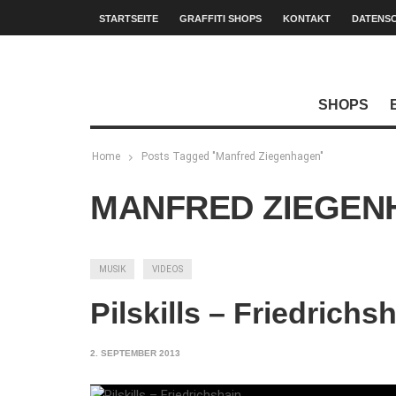
STARTSEITE
GRAFFITI SHOPS
KONTAKT
DATENS
SHOPS
Home
Posts Tagged "Manfred Ziegenhagen"
MANFRED ZIEGEN
MUSIK
VIDEOS
Pilskills – Friedrichs
2. SEPTEMBER 2013