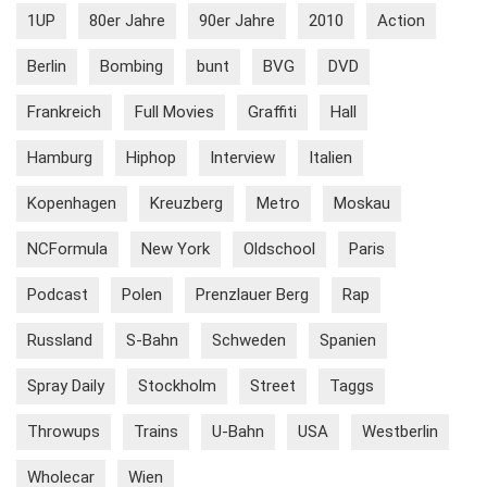
1UP
80er Jahre
90er Jahre
2010
Action
Berlin
Bombing
bunt
BVG
DVD
Frankreich
Full Movies
Graffiti
Hall
Hamburg
Hiphop
Interview
Italien
Kopenhagen
Kreuzberg
Metro
Moskau
NCFormula
New York
Oldschool
Paris
Podcast
Polen
Prenzlauer Berg
Rap
Russland
S-Bahn
Schweden
Spanien
Spray Daily
Stockholm
Street
Taggs
Throwups
Trains
U-Bahn
USA
Westberlin
Wholecar
Wien