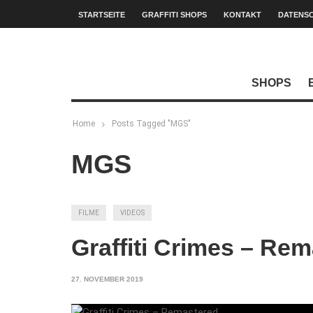
STARTSEITE
GRAFFITI SHOPS
KONTAKT
DATENS
SHOPS
Home
Posts Tagged "MGS"
MGS
FILME
VIDEOS
Graffiti Crimes – Re
27. NOVEMBER 2019