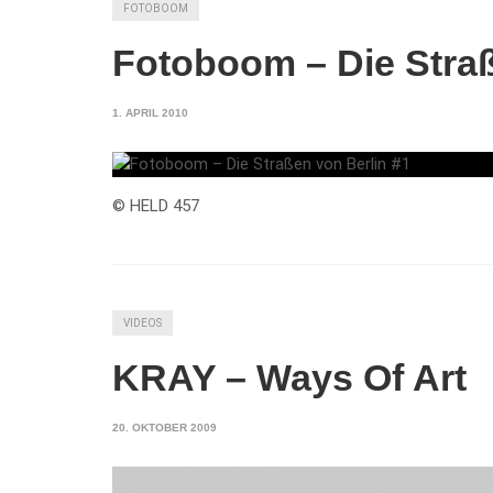
FOTOBOOM
Fotoboom – Die Straß
1. APRIL 2010
© HELD 457
VIDEOS
KRAY – Ways Of Art
20. OKTOBER 2009