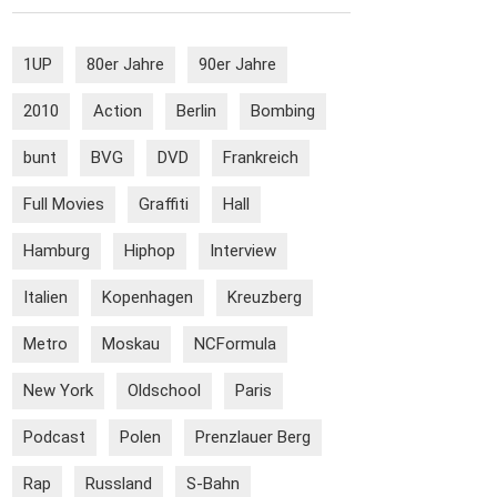
1UP
80er Jahre
90er Jahre
2010
Action
Berlin
Bombing
bunt
BVG
DVD
Frankreich
Full Movies
Graffiti
Hall
Hamburg
Hiphop
Interview
Italien
Kopenhagen
Kreuzberg
Metro
Moskau
NCFormula
New York
Oldschool
Paris
Podcast
Polen
Prenzlauer Berg
Rap
Russland
S-Bahn