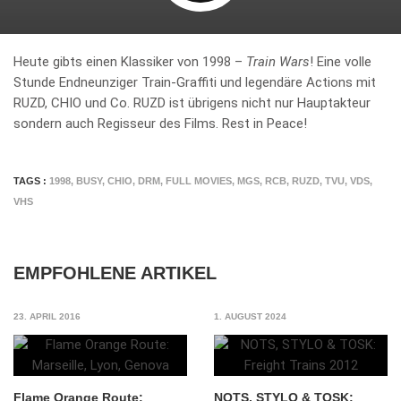
Heute gibts einen Klassiker von 1998 –
Train Wars
! Eine volle
Stunde Endneunziger Train-Graffiti und legendäre Actions mit
RUZD, CHIO und Co. RUZD ist übrigens nicht nur Hauptakteur
sondern auch Regisseur des Films. Rest in Peace!
TAGS :
1998
,
BUSY
,
CHIO
,
DRM
,
FULL MOVIES
,
MGS
,
RCB
,
RUZD
,
TVU
,
VDS
,
VHS
EMPFOHLENE ARTIKEL
23. APRIL 2016
1. AUGUST 2024
Flame Orange Route:
NOTS, STYLO & TOSK: