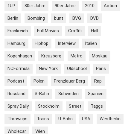
1UP
80er Jahre
90er Jahre
2010
Action
Berlin
Bombing
bunt
BVG
DVD
Frankreich
Full Movies
Graffiti
Hall
Hamburg
Hiphop
Interview
Italien
Kopenhagen
Kreuzberg
Metro
Moskau
NCFormula
New York
Oldschool
Paris
Podcast
Polen
Prenzlauer Berg
Rap
Russland
S-Bahn
Schweden
Spanien
Spray Daily
Stockholm
Street
Taggs
Throwups
Trains
U-Bahn
USA
Westberlin
Wholecar
Wien