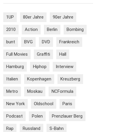
1UP
80er Jahre
90er Jahre
2010
Action
Berlin
Bombing
bunt
BVG
DVD
Frankreich
Full Movies
Graffiti
Hall
Hamburg
Hiphop
Interview
Italien
Kopenhagen
Kreuzberg
Metro
Moskau
NCFormula
New York
Oldschool
Paris
Podcast
Polen
Prenzlauer Berg
Rap
Russland
S-Bahn