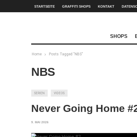
STARTSEITE
GRAFFITI SHOPS
KONTAKT
DATENS
SHOPS
Home
Posts Tagged "NBS"
NBS
SERIEN
VIDEOS
Never Going Home #
9. MAI 2026