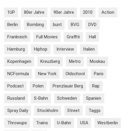
1UP
80er Jahre
90er Jahre
2010
Action
Berlin
Bombing
bunt
BVG
DVD
Frankreich
Full Movies
Graffiti
Hall
Hamburg
Hiphop
Interview
Italien
Kopenhagen
Kreuzberg
Metro
Moskau
NCFormula
New York
Oldschool
Paris
Podcast
Polen
Prenzlauer Berg
Rap
Russland
S-Bahn
Schweden
Spanien
Spray Daily
Stockholm
Street
Taggs
Throwups
Trains
U-Bahn
USA
Westberlin