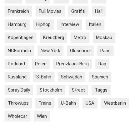
Frankreich
Full Movies
Graffiti
Hall
Hamburg
Hiphop
Interview
Italien
Kopenhagen
Kreuzberg
Metro
Moskau
NCFormula
New York
Oldschool
Paris
Podcast
Polen
Prenzlauer Berg
Rap
Russland
S-Bahn
Schweden
Spanien
Spray Daily
Stockholm
Street
Taggs
Throwups
Trains
U-Bahn
USA
Westberlin
Wholecar
Wien