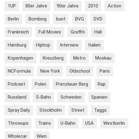
1UP
80er Jahre
90er Jahre
2010
Action
Berlin
Bombing
bunt
BVG
DVD
Frankreich
Full Movies
Graffiti
Hall
Hamburg
Hiphop
Interview
Italien
Kopenhagen
Kreuzberg
Metro
Moskau
NCFormula
New York
Oldschool
Paris
Podcast
Polen
Prenzlauer Berg
Rap
Russland
S-Bahn
Schweden
Spanien
Spray Daily
Stockholm
Street
Taggs
Throwups
Trains
U-Bahn
USA
Westberlin
Wholecar
Wien