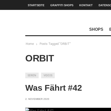
STARTSEITE
GRAFFITI SHOPS
KONTAKT
DATENS
SHOPS
Home
Posts Tagged "ORBIT"
ORBIT
SERIEN
VIDEOS
Was Fährt #42
2. NOVEMBER 2020