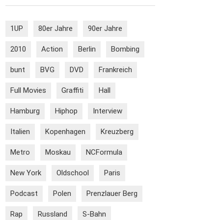
1UP
80er Jahre
90er Jahre
2010
Action
Berlin
Bombing
bunt
BVG
DVD
Frankreich
Full Movies
Graffiti
Hall
Hamburg
Hiphop
Interview
Italien
Kopenhagen
Kreuzberg
Metro
Moskau
NCFormula
New York
Oldschool
Paris
Podcast
Polen
Prenzlauer Berg
Rap
Russland
S-Bahn