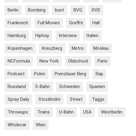
Berlin
Bombing
bunt
BVG
DVD
Frankreich
Full Movies
Graffiti
Hall
Hamburg
Hiphop
Interview
Italien
Kopenhagen
Kreuzberg
Metro
Moskau
NCFormula
New York
Oldschool
Paris
Podcast
Polen
Prenzlauer Berg
Rap
Russland
S-Bahn
Schweden
Spanien
Spray Daily
Stockholm
Street
Taggs
Throwups
Trains
U-Bahn
USA
Westberlin
Wholecar
Wien