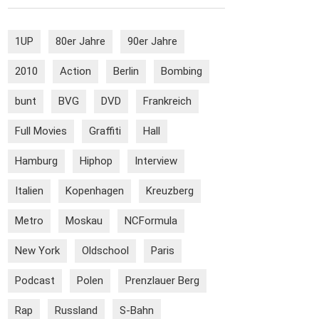
1UP
80er Jahre
90er Jahre
2010
Action
Berlin
Bombing
bunt
BVG
DVD
Frankreich
Full Movies
Graffiti
Hall
Hamburg
Hiphop
Interview
Italien
Kopenhagen
Kreuzberg
Metro
Moskau
NCFormula
New York
Oldschool
Paris
Podcast
Polen
Prenzlauer Berg
Rap
Russland
S-Bahn