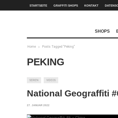
STARTSEITE
GRAFFITI SHOPS
KONTAKT
DATENS
SHOPS
Home
Posts Tagged "Peking"
PEKING
SERIEN
VIDEOS
National Geograffiti 
27. JANUAR 2022