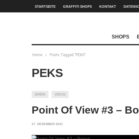
STARTSEITE
GRAFFITI SHOPS
KONTAKT
DATENS
SHOPS
Home
Posts Tagged "PEKS"
PEKS
SERIEN
VIDEOS
Point Of View #3 – B
27. DEZEMBER 2021