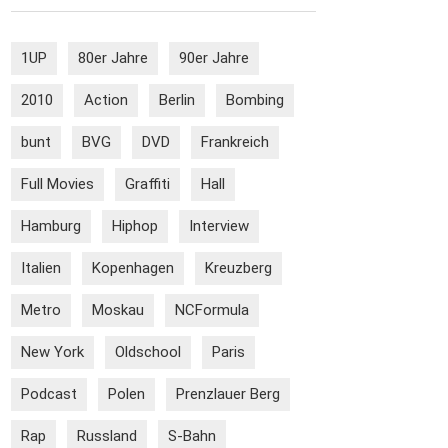
1UP
80er Jahre
90er Jahre
2010
Action
Berlin
Bombing
bunt
BVG
DVD
Frankreich
Full Movies
Graffiti
Hall
Hamburg
Hiphop
Interview
Italien
Kopenhagen
Kreuzberg
Metro
Moskau
NCFormula
New York
Oldschool
Paris
Podcast
Polen
Prenzlauer Berg
Rap
Russland
S-Bahn