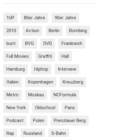
1UP
80er Jahre
90er Jahre
2010
Action
Berlin
Bombing
bunt
BVG
DVD
Frankreich
Full Movies
Graffiti
Hall
Hamburg
Hiphop
Interview
Italien
Kopenhagen
Kreuzberg
Metro
Moskau
NCFormula
New York
Oldschool
Paris
Podcast
Polen
Prenzlauer Berg
Rap
Russland
S-Bahn