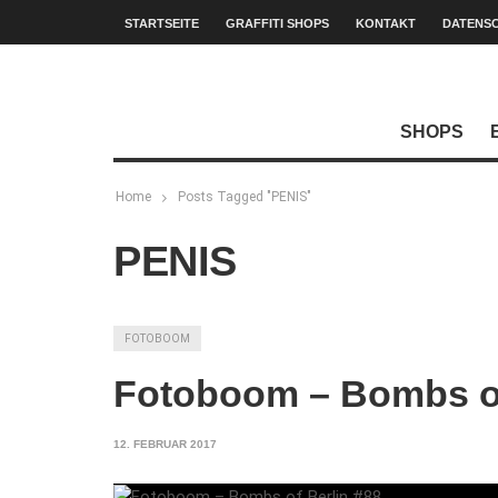
STARTSEITE
GRAFFITI SHOPS
KONTAKT
DATENS
SHOPS
Home
Posts Tagged "PENIS"
PENIS
FOTOBOOM
Fotoboom – Bombs of
12. FEBRUAR 2017