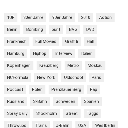
1UP
80er Jahre
90er Jahre
2010
Action
Berlin
Bombing
bunt
BVG
DVD
Frankreich
Full Movies
Graffiti
Hall
Hamburg
Hiphop
Interview
Italien
Kopenhagen
Kreuzberg
Metro
Moskau
NCFormula
New York
Oldschool
Paris
Podcast
Polen
Prenzlauer Berg
Rap
Russland
S-Bahn
Schweden
Spanien
Spray Daily
Stockholm
Street
Taggs
Throwups
Trains
U-Bahn
USA
Westberlin