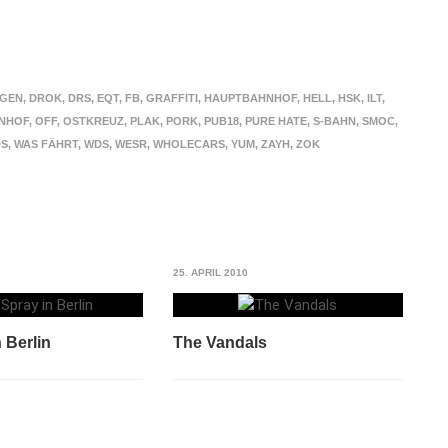
OGEN
,
DROK
,
DRS
,
EQT
,
FB
,
GRAFFITI
,
HAUPTBAHNHOF
,
HELL
,
HSK
,
ILT
,
NHOF
,
OFF
,
OSTKREUZ
,
PLAK
,
PORK
,
PUB18
,
PURE HATE
,
S-BAHN
,
SMOC
,
DS
,
WAS FÄHRT
,
WDS
,
WESR
,
WHOLECARS
,
YUM
,
ZAYH
,
ZOK
25. APRIL 2010
n Berlin
The Vandals