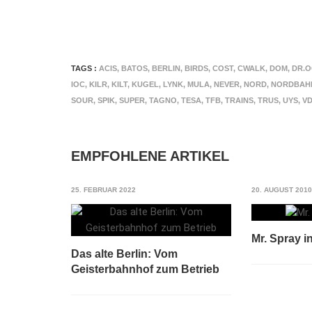
TAGS :
ACIS
,
BATOS
,
BERLIN
,
BIRDS
,
COST
,
CWALK
,
DOM
,
DR.
IOC
,
KILR
,
KILT
,
KUGEL
,
LYNK
,
MULA
,
NEVER
,
NORD
,
NORDBAH
SOUR
,
SPIK
,
SUPER
,
TAGNO
,
TESA
,
TFB
,
TRAINS
,
TRUS
,
UYS
,
V
EMPFOHLENE ARTIKEL
25. FEBRUAR 2022
20. AUGUST 2010
Mr. Spray i
Das alte Berlin: Vom
Geisterbahnhof zum Betrieb