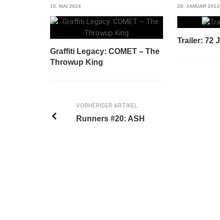
15. MAI 2024
28. JANUAR 2013
Trailer: 72
Graffiti Legacy: COMET – The
Throwup King
VORHERIGER ARTIKEL
Runners #20: ASH