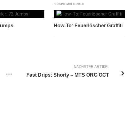
8. NOVEMBER 2010
 Jumps
How-To: Feuerlöscher Graffiti
NÄCHSTER ARTIKEL
Fast Drips: Shorty – MTS ORG OCT