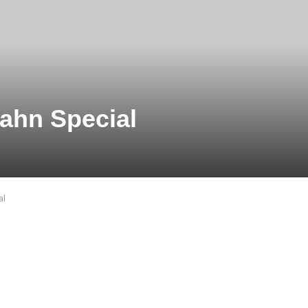
ahn Special
al