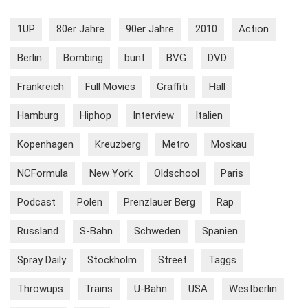
1UP
80er Jahre
90er Jahre
2010
Action
Berlin
Bombing
bunt
BVG
DVD
Frankreich
Full Movies
Graffiti
Hall
Hamburg
Hiphop
Interview
Italien
Kopenhagen
Kreuzberg
Metro
Moskau
NCFormula
New York
Oldschool
Paris
Podcast
Polen
Prenzlauer Berg
Rap
Russland
S-Bahn
Schweden
Spanien
Spray Daily
Stockholm
Street
Taggs
Throwups
Trains
U-Bahn
USA
Westberlin