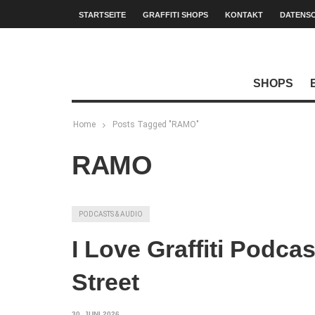
STARTSEITE
GRAFFITI SHOPS
KONTAKT
DATENS
SHOPS
Home
Posts Tagged "RAMO"
RAMO
PODCASTS & AUDIO
I Love Graffiti Podca
Street
30. JUNI 2026