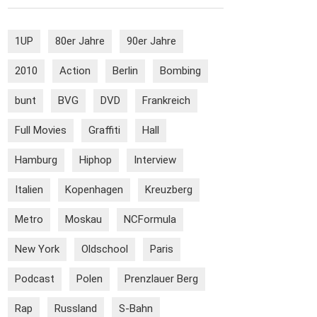
1UP
80er Jahre
90er Jahre
2010
Action
Berlin
Bombing
bunt
BVG
DVD
Frankreich
Full Movies
Graffiti
Hall
Hamburg
Hiphop
Interview
Italien
Kopenhagen
Kreuzberg
Metro
Moskau
NCFormula
New York
Oldschool
Paris
Podcast
Polen
Prenzlauer Berg
Rap
Russland
S-Bahn