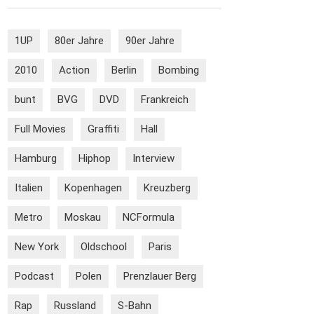
1UP
80er Jahre
90er Jahre
2010
Action
Berlin
Bombing
bunt
BVG
DVD
Frankreich
Full Movies
Graffiti
Hall
Hamburg
Hiphop
Interview
Italien
Kopenhagen
Kreuzberg
Metro
Moskau
NCFormula
New York
Oldschool
Paris
Podcast
Polen
Prenzlauer Berg
Rap
Russland
S-Bahn