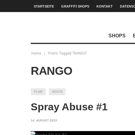
STARTSEITE
GRAFFITI SHOPS
KONTAKT
DATENS
SHOPS
Home
Posts Tagged "RANGO"
RANGO
FILME
VIDEOS
Spray Abuse #1
14. AUGUST 2023