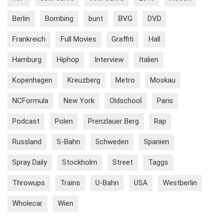
Berlin
Bombing
bunt
BVG
DVD
Frankreich
Full Movies
Graffiti
Hall
Hamburg
Hiphop
Interview
Italien
Kopenhagen
Kreuzberg
Metro
Moskau
NCFormula
New York
Oldschool
Paris
Podcast
Polen
Prenzlauer Berg
Rap
Russland
S-Bahn
Schweden
Spanien
Spray Daily
Stockholm
Street
Taggs
Throwups
Trains
U-Bahn
USA
Westberlin
Wholecar
Wien