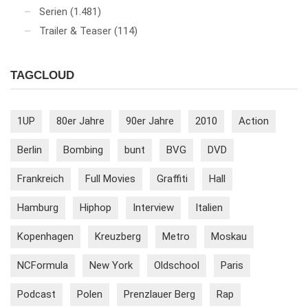
Serien
(1.481)
Trailer & Teaser
(114)
TAGCLOUD
1UP
80er Jahre
90er Jahre
2010
Action
Berlin
Bombing
bunt
BVG
DVD
Frankreich
Full Movies
Graffiti
Hall
Hamburg
Hiphop
Interview
Italien
Kopenhagen
Kreuzberg
Metro
Moskau
NCFormula
New York
Oldschool
Paris
Podcast
Polen
Prenzlauer Berg
Rap