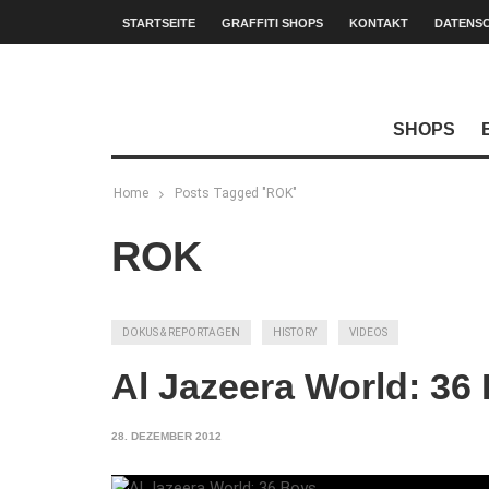
STARTSEITE
GRAFFITI SHOPS
KONTAKT
DATENS
SHOPS
Home
Posts Tagged "ROK"
ROK
DOKUS & REPORTAGEN
HISTORY
VIDEOS
Al Jazeera World: 36
28. DEZEMBER 2012