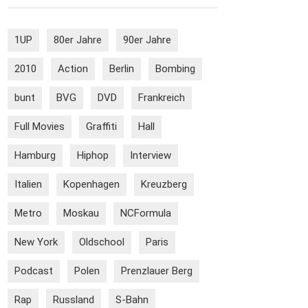
1UP
80er Jahre
90er Jahre
2010
Action
Berlin
Bombing
bunt
BVG
DVD
Frankreich
Full Movies
Graffiti
Hall
Hamburg
Hiphop
Interview
Italien
Kopenhagen
Kreuzberg
Metro
Moskau
NCFormula
New York
Oldschool
Paris
Podcast
Polen
Prenzlauer Berg
Rap
Russland
S-Bahn