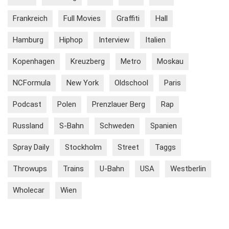
Frankreich
Full Movies
Graffiti
Hall
Hamburg
Hiphop
Interview
Italien
Kopenhagen
Kreuzberg
Metro
Moskau
NCFormula
New York
Oldschool
Paris
Podcast
Polen
Prenzlauer Berg
Rap
Russland
S-Bahn
Schweden
Spanien
Spray Daily
Stockholm
Street
Taggs
Throwups
Trains
U-Bahn
USA
Westberlin
Wholecar
Wien