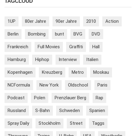
TAGCLOUD
1UP
80er Jahre
90er Jahre
2010
Action
Berlin
Bombing
bunt
BVG
DVD
Frankreich
Full Movies
Graffiti
Hall
Hamburg
Hiphop
Interview
Italien
Kopenhagen
Kreuzberg
Metro
Moskau
NCFormula
New York
Oldschool
Paris
Podcast
Polen
Prenzlauer Berg
Rap
Russland
S-Bahn
Schweden
Spanien
Spray Daily
Stockholm
Street
Taggs