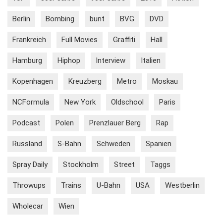
Berlin
Bombing
bunt
BVG
DVD
Frankreich
Full Movies
Graffiti
Hall
Hamburg
Hiphop
Interview
Italien
Kopenhagen
Kreuzberg
Metro
Moskau
NCFormula
New York
Oldschool
Paris
Podcast
Polen
Prenzlauer Berg
Rap
Russland
S-Bahn
Schweden
Spanien
Spray Daily
Stockholm
Street
Taggs
Throwups
Trains
U-Bahn
USA
Westberlin
Wholecar
Wien