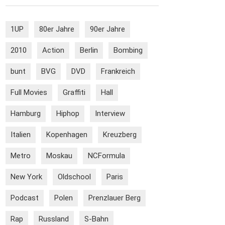
1UP
80er Jahre
90er Jahre
2010
Action
Berlin
Bombing
bunt
BVG
DVD
Frankreich
Full Movies
Graffiti
Hall
Hamburg
Hiphop
Interview
Italien
Kopenhagen
Kreuzberg
Metro
Moskau
NCFormula
New York
Oldschool
Paris
Podcast
Polen
Prenzlauer Berg
Rap
Russland
S-Bahn