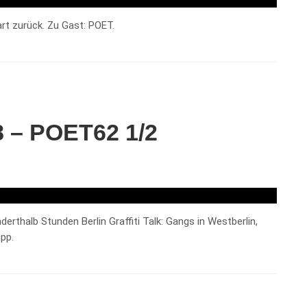
art zurück. Zu Gast: POET.
8 – POET62 1/2
thalb Stunden Berlin Graffiti Talk: Gangs in Westberlin,
 pp.