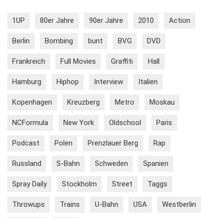
1UP
80er Jahre
90er Jahre
2010
Action
Berlin
Bombing
bunt
BVG
DVD
Frankreich
Full Movies
Graffiti
Hall
Hamburg
Hiphop
Interview
Italien
Kopenhagen
Kreuzberg
Metro
Moskau
NCFormula
New York
Oldschool
Paris
Podcast
Polen
Prenzlauer Berg
Rap
Russland
S-Bahn
Schweden
Spanien
Spray Daily
Stockholm
Street
Taggs
Throwups
Trains
U-Bahn
USA
Westberlin