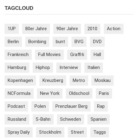
TAGCLOUD
1UP
80er Jahre
90er Jahre
2010
Action
Berlin
Bombing
bunt
BVG
DVD
Frankreich
Full Movies
Graffiti
Hall
Hamburg
Hiphop
Interview
Italien
Kopenhagen
Kreuzberg
Metro
Moskau
NCFormula
New York
Oldschool
Paris
Podcast
Polen
Prenzlauer Berg
Rap
Russland
S-Bahn
Schweden
Spanien
Spray Daily
Stockholm
Street
Taggs