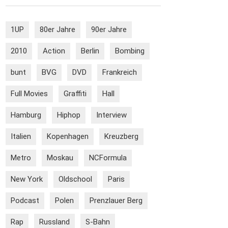
1UP
80er Jahre
90er Jahre
2010
Action
Berlin
Bombing
bunt
BVG
DVD
Frankreich
Full Movies
Graffiti
Hall
Hamburg
Hiphop
Interview
Italien
Kopenhagen
Kreuzberg
Metro
Moskau
NCFormula
New York
Oldschool
Paris
Podcast
Polen
Prenzlauer Berg
Rap
Russland
S-Bahn