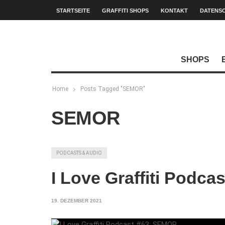
STARTSEITE
GRAFFITI SHOPS
KONTAKT
DATENS
SHOPS
Home
Posts Tagged "SEMOR"
SEMOR
PODCASTS & AUDIO
I Love Graffiti Podc
19. DEZEMBER 2021