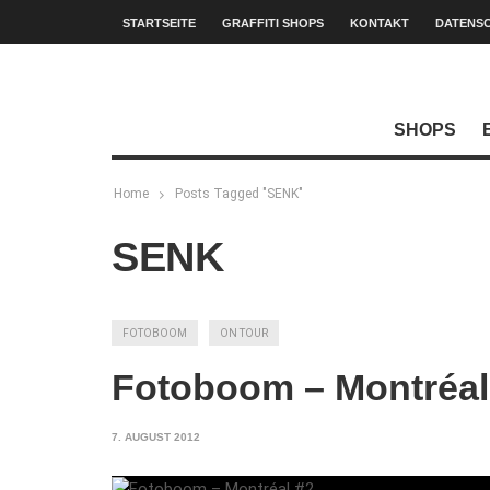
STARTSEITE
GRAFFITI SHOPS
KONTAKT
DATENS
SHOPS
Home
Posts Tagged "SENK"
SENK
FOTOBOOM
ON TOUR
Fotoboom – Montréal
7. AUGUST 2012