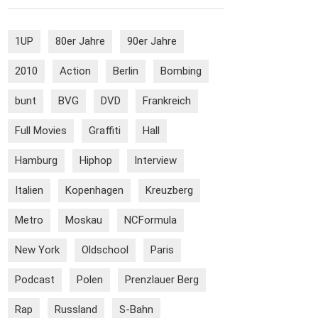
1UP
80er Jahre
90er Jahre
2010
Action
Berlin
Bombing
bunt
BVG
DVD
Frankreich
Full Movies
Graffiti
Hall
Hamburg
Hiphop
Interview
Italien
Kopenhagen
Kreuzberg
Metro
Moskau
NCFormula
New York
Oldschool
Paris
Podcast
Polen
Prenzlauer Berg
Rap
Russland
S-Bahn