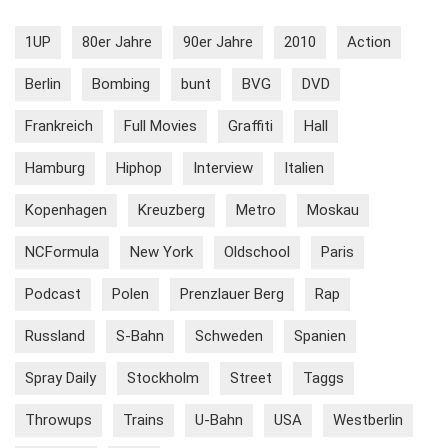
1UP
80er Jahre
90er Jahre
2010
Action
Berlin
Bombing
bunt
BVG
DVD
Frankreich
Full Movies
Graffiti
Hall
Hamburg
Hiphop
Interview
Italien
Kopenhagen
Kreuzberg
Metro
Moskau
NCFormula
New York
Oldschool
Paris
Podcast
Polen
Prenzlauer Berg
Rap
Russland
S-Bahn
Schweden
Spanien
Spray Daily
Stockholm
Street
Taggs
Throwups
Trains
U-Bahn
USA
Westberlin