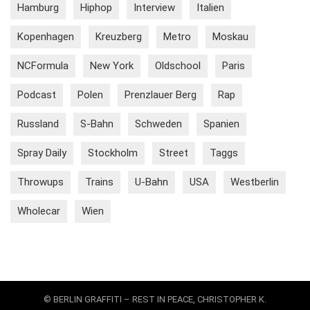
Hamburg
Hiphop
Interview
Italien
Kopenhagen
Kreuzberg
Metro
Moskau
NCFormula
New York
Oldschool
Paris
Podcast
Polen
Prenzlauer Berg
Rap
Russland
S-Bahn
Schweden
Spanien
Spray Daily
Stockholm
Street
Taggs
Throwups
Trains
U-Bahn
USA
Westberlin
Wholecar
Wien
© BERLIN GRAFFITI – REST IN PEACE, CHRISTOPHER K.