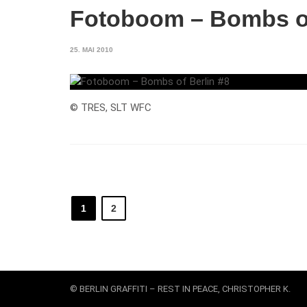
Fotoboom – Bombs of
25. MAI 2010
© TRES, SLT WFC
1
2
© BERLIN GRAFFITI – REST IN PEACE, CHRISTOPHER K.