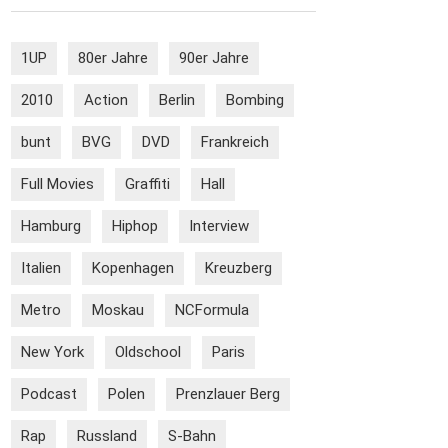
1UP
80er Jahre
90er Jahre
2010
Action
Berlin
Bombing
bunt
BVG
DVD
Frankreich
Full Movies
Graffiti
Hall
Hamburg
Hiphop
Interview
Italien
Kopenhagen
Kreuzberg
Metro
Moskau
NCFormula
New York
Oldschool
Paris
Podcast
Polen
Prenzlauer Berg
Rap
Russland
S-Bahn