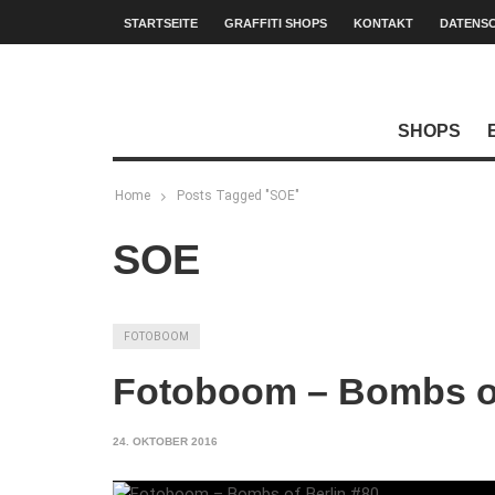
STARTSEITE
GRAFFITI SHOPS
KONTAKT
DATENS
SHOPS
Home
Posts Tagged "SOE"
SOE
FOTOBOOM
Fotoboom – Bombs of
24. OKTOBER 2016