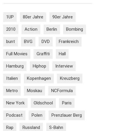
1UP
80er Jahre
90er Jahre
2010
Action
Berlin
Bombing
bunt
BVG
DVD
Frankreich
Full Movies
Graffiti
Hall
Hamburg
Hiphop
Interview
Italien
Kopenhagen
Kreuzberg
Metro
Moskau
NCFormula
New York
Oldschool
Paris
Podcast
Polen
Prenzlauer Berg
Rap
Russland
S-Bahn