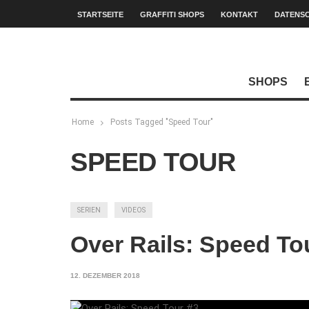
STARTSEITE
GRAFFITI SHOPS
KONTAKT
DATENS
SHOPS
Home
Posts Tagged "Speed Tour"
SPEED TOUR
SERIEN
VIDEOS
Over Rails: Speed To
12. DEZEMBER 2018