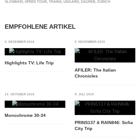
SLOWAKEI
,
SPEED TOUR
,
TRAINS
,
UNGARN
,
ZAGREB
,
ZÜRICH
EMPFOHLENE ARTIKEL
5. DEZEMBER 2016
5. NOVEMBER 2015
Highlights TV: Life Trip
AFILER: The Italian
Chronicles
13. OKTOBER 2016
9. JULI 2019
Monochrome 30-34
PRINS137 & RAIN846: Sofia
City Trip