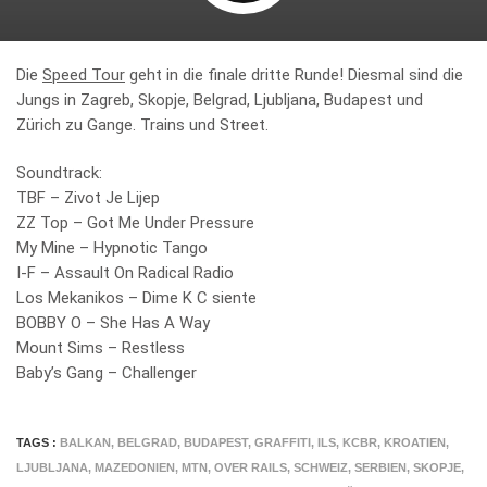
Die
Speed Tour
geht in die finale dritte Runde! Diesmal sind die
Jungs in Zagreb, Skopje, Belgrad, Ljubljana, Budapest und
Zürich zu Gange. Trains und Street.
Soundtrack:
TBF – Zivot Je Lijep
ZZ Top – Got Me Under Pressure
My Mine – Hypnotic Tango
I-F – Assault On Radical Radio
Los Mekanikos – Dime K C siente
BOBBY O – She Has A Way
Mount Sims – Restless
Baby’s Gang – Challenger
TAGS :
BALKAN
,
BELGRAD
,
BUDAPEST
,
GRAFFITI
,
ILS
,
KCBR
,
KROATIEN
,
LJUBLJANA
,
MAZEDONIEN
,
MTN
,
OVER RAILS
,
SCHWEIZ
,
SERBIEN
,
SKOPJE
,