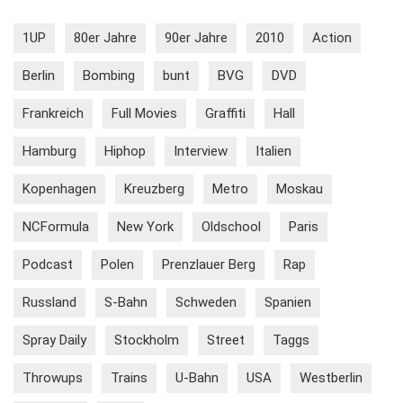
1UP
80er Jahre
90er Jahre
2010
Action
Berlin
Bombing
bunt
BVG
DVD
Frankreich
Full Movies
Graffiti
Hall
Hamburg
Hiphop
Interview
Italien
Kopenhagen
Kreuzberg
Metro
Moskau
NCFormula
New York
Oldschool
Paris
Podcast
Polen
Prenzlauer Berg
Rap
Russland
S-Bahn
Schweden
Spanien
Spray Daily
Stockholm
Street
Taggs
Throwups
Trains
U-Bahn
USA
Westberlin