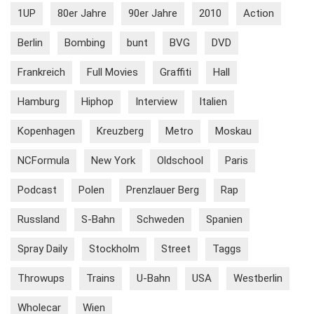
1UP
80er Jahre
90er Jahre
2010
Action
Berlin
Bombing
bunt
BVG
DVD
Frankreich
Full Movies
Graffiti
Hall
Hamburg
Hiphop
Interview
Italien
Kopenhagen
Kreuzberg
Metro
Moskau
NCFormula
New York
Oldschool
Paris
Podcast
Polen
Prenzlauer Berg
Rap
Russland
S-Bahn
Schweden
Spanien
Spray Daily
Stockholm
Street
Taggs
Throwups
Trains
U-Bahn
USA
Westberlin
Wholecar
Wien