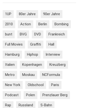
1UP
80er Jahre
90er Jahre
2010
Action
Berlin
Bombing
bunt
BVG
DVD
Frankreich
Full Movies
Graffiti
Hall
Hamburg
Hiphop
Interview
Italien
Kopenhagen
Kreuzberg
Metro
Moskau
NCFormula
New York
Oldschool
Paris
Podcast
Polen
Prenzlauer Berg
Rap
Russland
S-Bahn