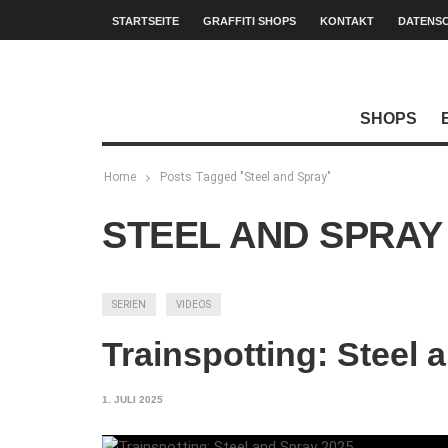
STARTSEITE
GRAFFITI SHOPS
KONTAKT
DATENS
SHOPS
Home
Posts Tagged "Steel and Spray"
STEEL AND SPRAY
SERIEN
VIDEOS
Trainspotting: Steel 
1. JULI 2025