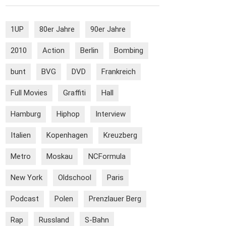
1UP
80er Jahre
90er Jahre
2010
Action
Berlin
Bombing
bunt
BVG
DVD
Frankreich
Full Movies
Graffiti
Hall
Hamburg
Hiphop
Interview
Italien
Kopenhagen
Kreuzberg
Metro
Moskau
NCFormula
New York
Oldschool
Paris
Podcast
Polen
Prenzlauer Berg
Rap
Russland
S-Bahn