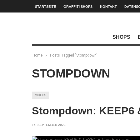
STARTSEITE
GRAFFITI SHOPS
KONTAKT
DATENS
SHOPS
Home
Posts Tagged "Stompdown"
STOMPDOWN
VIDEOS
Stompdown: KEEP6 
15. SEPTEMBER 2023