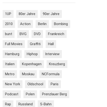
1UP
80er Jahre
90er Jahre
2010
Action
Berlin
Bombing
bunt
BVG
DVD
Frankreich
Full Movies
Graffiti
Hall
Hamburg
Hiphop
Interview
Italien
Kopenhagen
Kreuzberg
Metro
Moskau
NCFormula
New York
Oldschool
Paris
Podcast
Polen
Prenzlauer Berg
Rap
Russland
S-Bahn