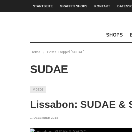
STARTSEITE
GRAFFITI SHOPS
KONTAKT
DATENS
SHOPS
Home
Posts Tagged "SUDAE"
SUDAE
VIDEOS
Lissabon: SUDAE &
1. DEZEMBER 2014