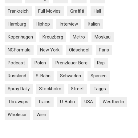
Frankreich
Full Movies
Graffiti
Hall
Hamburg
Hiphop
Interview
Italien
Kopenhagen
Kreuzberg
Metro
Moskau
NCFormula
New York
Oldschool
Paris
Podcast
Polen
Prenzlauer Berg
Rap
Russland
S-Bahn
Schweden
Spanien
Spray Daily
Stockholm
Street
Taggs
Throwups
Trains
U-Bahn
USA
Westberlin
Wholecar
Wien