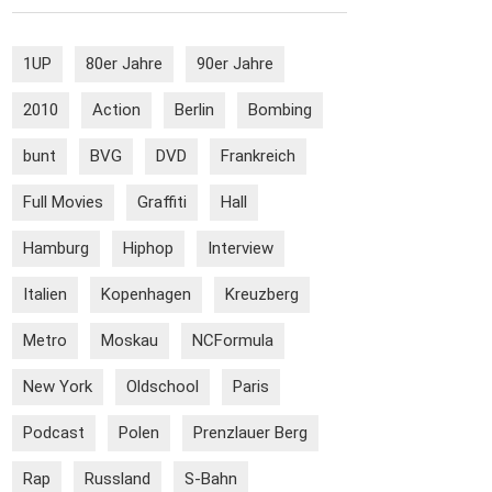
1UP
80er Jahre
90er Jahre
2010
Action
Berlin
Bombing
bunt
BVG
DVD
Frankreich
Full Movies
Graffiti
Hall
Hamburg
Hiphop
Interview
Italien
Kopenhagen
Kreuzberg
Metro
Moskau
NCFormula
New York
Oldschool
Paris
Podcast
Polen
Prenzlauer Berg
Rap
Russland
S-Bahn