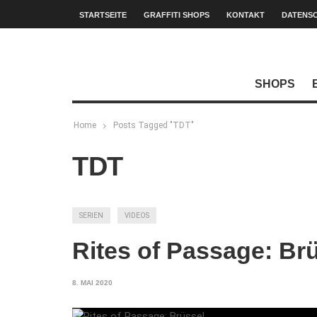
STARTSEITE
GRAFFITI SHOPS
KONTAKT
DATENS
SHOPS
Home
Posts Tagged "TDT"
TDT
SERIEN
VIDEOS
Rites of Passage: Br
8. MAI 2020