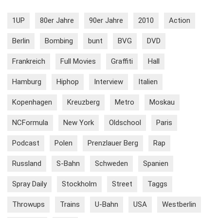
1UP
80er Jahre
90er Jahre
2010
Action
Berlin
Bombing
bunt
BVG
DVD
Frankreich
Full Movies
Graffiti
Hall
Hamburg
Hiphop
Interview
Italien
Kopenhagen
Kreuzberg
Metro
Moskau
NCFormula
New York
Oldschool
Paris
Podcast
Polen
Prenzlauer Berg
Rap
Russland
S-Bahn
Schweden
Spanien
Spray Daily
Stockholm
Street
Taggs
Throwups
Trains
U-Bahn
USA
Westberlin