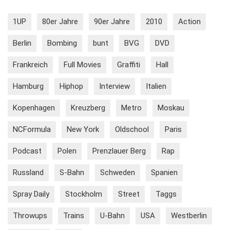
1UP
80er Jahre
90er Jahre
2010
Action
Berlin
Bombing
bunt
BVG
DVD
Frankreich
Full Movies
Graffiti
Hall
Hamburg
Hiphop
Interview
Italien
Kopenhagen
Kreuzberg
Metro
Moskau
NCFormula
New York
Oldschool
Paris
Podcast
Polen
Prenzlauer Berg
Rap
Russland
S-Bahn
Schweden
Spanien
Spray Daily
Stockholm
Street
Taggs
Throwups
Trains
U-Bahn
USA
Westberlin