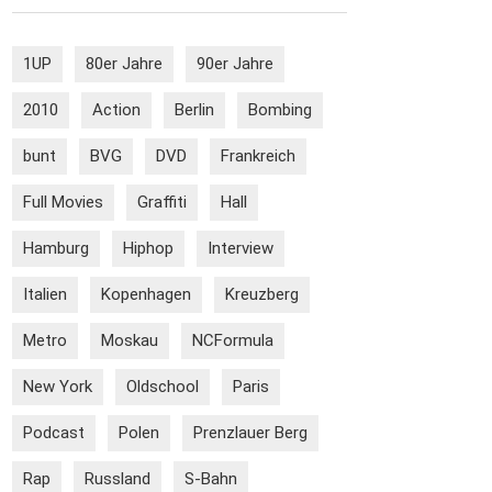
1UP
80er Jahre
90er Jahre
2010
Action
Berlin
Bombing
bunt
BVG
DVD
Frankreich
Full Movies
Graffiti
Hall
Hamburg
Hiphop
Interview
Italien
Kopenhagen
Kreuzberg
Metro
Moskau
NCFormula
New York
Oldschool
Paris
Podcast
Polen
Prenzlauer Berg
Rap
Russland
S-Bahn